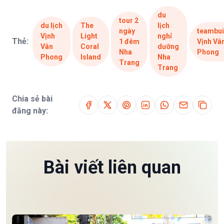
du
tour 2
du lịch
The
lịch
ngày
teambui
Vịnh
Light
nghỉ
Thẻ:
1 đêm
Vịnh Vâ
Vân
Coral
dưỡng
Nha
Phong
Phong
Island
Nha
Trang
Trang
Chia sẻ bài
đăng này:
Bài viết liên quan