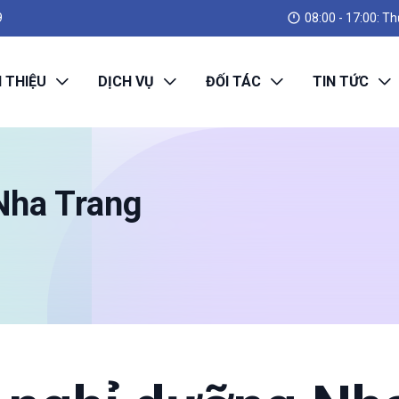
08:00 - 17:00: Th
9
I THIỆU
DỊCH VỤ
ĐỐI TÁC
TIN TỨC
 Nha Trang